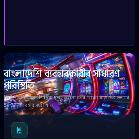
বাংলাদেশি ব্যবহারকারীর সাধারণ
পরিস্থিতি
কিছু পরিচিত শহরভিত্তিক দৃশ্য কল্পনা করে বোঝা যায় কেমনভাবে
bd 777 ব্যবহার করা যায়।