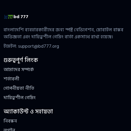
bd 777
বাংলাদেশি ব্যবহারকারীদের জন্য স্পষ্ট নেভিগেশন, মোবাইল বান্ধব
অভিজ্ঞতা এবং দায়িত্বশীল গেমিং বার্তা একসাথে রাখা হয়েছে।
ইমেইল:
support@bd777.org
গুরুত্বপূর্ণ লিংক
আমাদের সম্পর্কে
শর্তাবলী
গোপনীয়তা নীতি
দায়িত্বশীল গেমিং
অ্যাকাউন্ট ও সহায়তা
নিবন্ধন
লগইন