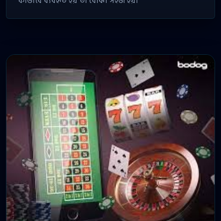
কীভাবে ব্যবহৃত হয় তা বোঝা সহজ হয়।