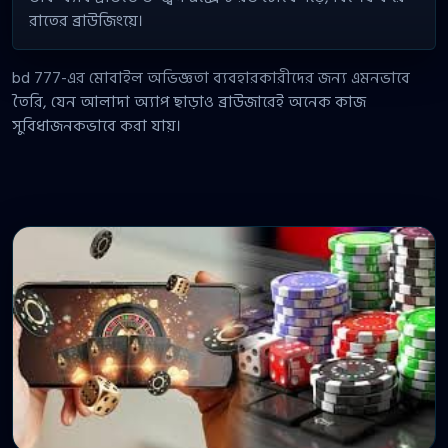
রাতের ব্রাউজিংয়ে।
bd 777-এর মোবাইল অভিজ্ঞতা ব্যবহারকারীদের জন্য এমনভাবে
তৈরি, যেন আলাদা অ্যাপ ছাড়াও ব্রাউজারেই অনেক কাজ
সুবিধাজনকভাবে করা যায়।