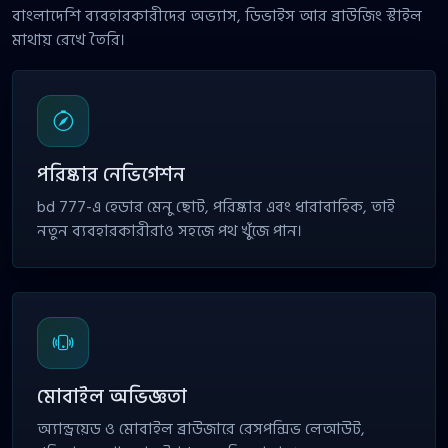
বাংলাদেশি ব্যবহারকারীদের অভ্যাস, ডিভাইস আর ব্রাউজিং স্টাইল
মাথায় রেখে তৈরি।
পরিষ্কার নেভিগেশন
bd 777-এ হেডার মেনু ছোট, পরিষ্কার এবং ধারাবাহিক, তাই
নতুন ব্যবহারকারীরাও সহজে পথ খুঁজে পান।
মোবাইল অভিজ্ঞতা
অ্যান্ড্রয়েড ও মোবাইল ব্রাউজারে রেসপন্সিভ লেআউট,