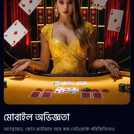
মোবাইল অভিজ্ঞতা
অ্যান্ড্রয়েড, ফোন ব্রাউজার আর কম নেটওয়ার্ক পরিস্থিতিতেও